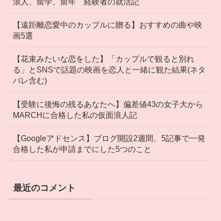
浪人、留学、留年 経験者の就活記
【遠距離恋愛中のカップルに贈る】おすすめの曲や映
画5選
【花束みたいな恋をした】「カップルで観ると別れ
る」とSNSで話題の映画を恋人と一緒に観た結果(ネタ
バレ含む)
【受験に後悔の残るあなたへ】偏差値43の女子大から
MARCHに合格した私の仮面浪人記
【Googleアドセンス】ブログ開設2週間、5記事で一発
合格した私が申請までにした5つのこと
最近のコメント